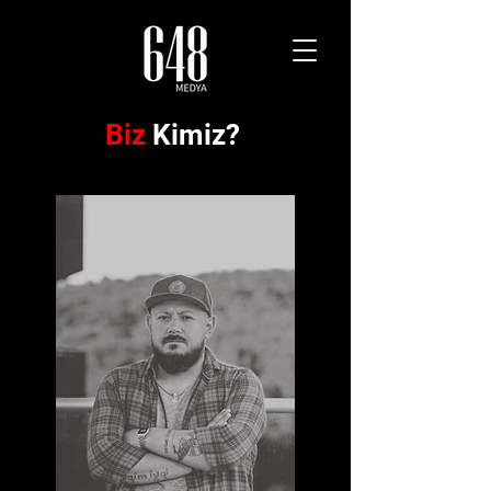
Biz
Kimiz?