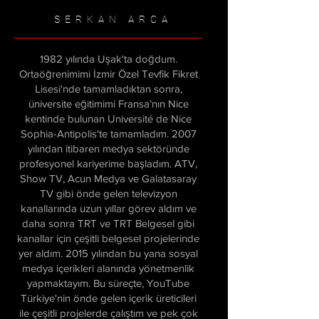
SERKAN ARCA
1982 yılında Uşak'ta doğdum.
Ortaöğrenimimi İzmir Özel Tevfik Fikret
Lisesi'nde tamamladıktan sonra,
üniversite eğitimimi Fransa’nın Nice
kentinde bulunan Université de Nice
Sophia-Antipolis'te tamamladım. 2007
yılından itibaren medya sektöründe
profesyonel kariyerime başladım. ATV,
Show TV, Acun Medya ve Galatasaray
TV gibi önde gelen televizyon
kanallarında uzun yıllar görev aldım ve
daha sonra TRT ve TRT Belgesel gibi
kanallar için çeşitli belgesel projelerinde
yer aldım. 2015 yılından bu yana sosyal
medya içerikleri alanında yönetmenlik
yapmaktayım. Bu süreçte, YouTube
Türkiye'nin önde gelen içerik üreticileri
ile çeşitli projelerde çalıştım ve pek çok