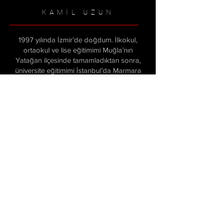
KAMİL UZUN
1997 yılında İzmir’de doğdum. İlkokul,
ortaokul ve lise eğitimimi Muğla’nın
Yatağan ilçesinde tamamladıktan sonra,
üniversite eğitimimi İstanbul’da Marmara
Üniversitesi Halkla İlişkiler ve Tanıtım
bölümünde tamamladım. 2016 yılında,
Türkiye'nin en ünlü isimleriyle yaklaşık 200
bölüm röportaj ve söyleşi gerçekleştirdiğim
Hadi Be TV bünyesinde videographer ve
içerik editörü olarak profesyonel
kariyerime başladım. Ardından, YouTube
Türkiye’nin en büyük isimlerinden Uras
Benlioğlu ile 6 yıl boyunca çalışarak,
3.500.000
aboneye sahip bir kanalın içerik
üretiminde ve geliştirilmesinde, marka
iletişimi ve işbirliklerinin yönetiminde, SEO
optimizasyonu ve video prodüksiyon
süreçlerinin tüm aşamalarında yer aldım.